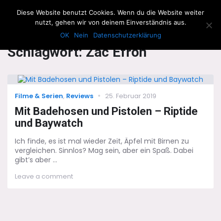
The Howling Men
Diese Website benutzt Cookies. Wenn du die Website weiter
Men
nutzt, gehen wir von deinem Einverständnis aus.
OK
Nein
Datenschutzerklärung
Schlagwort:
Zac Efron
Categories
Posted
Filme & Serien
,
Reviews
25. Februar 2019
on
Mit Badehosen und Pistolen – Riptide
und Baywatch
Ich finde, es ist mal wieder Zeit, Äpfel mit Birnen zu
vergleichen. Sinnlos? Mag sein, aber ein Spaß. Dabei
gibt’s aber ...
on
Leave a comment
Mit
Badehosen
und
Pistolen
–