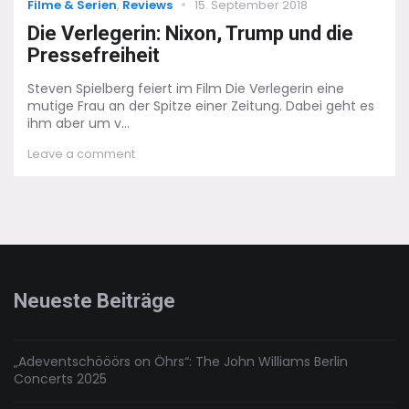
Categories
Posted
Filme & Serien
,
Reviews
15. September 2018
on
Die Verlegerin: Nixon, Trump und die
Pressefreiheit
Steven Spielberg feiert im Film Die Verlegerin eine
mutige Frau an der Spitze einer Zeitung. Dabei geht es
ihm aber um v...
on
Leave a comment
Die
Verlegerin:
Nixon,
Trump
und
die
Pressefreiheit
Neueste Beiträge
„Adeventschööörs on Öhrs“: The John Williams Berlin
Concerts 2025