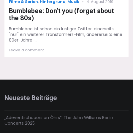
Categories
Posted
Filme & Serien
,
Hintergrund
,
Musik
4. August 2019
on
Bumblebee: Don’t you (forget about
the 80s)
Bumblebee ist schon ein lustiger Zwitter: einerseits
"nur" ein weiterer Transformers-Film, andererseits eine
80er-Jahre-...
on
Leave a comment
Bumblebee:
Don’t
you
(forget
about
the
80s)
Neueste Beiträge
„Adeventschööörs on Öhrs“: The John Williams Berlin
Concerts 2025