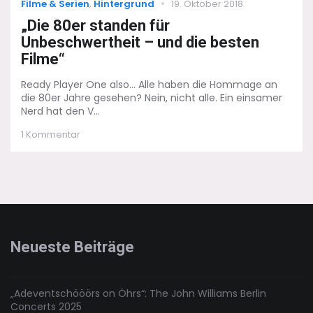
Categories
Posted
Filme & Serien
,
Hintergrund
19. Oktober 2018
on
„Die 80er standen für
Unbeschwertheit – und die besten
Filme“
Ready Player One also... Alle haben die Hommage an
die 80er Jahre gesehen? Nein, nicht alle. Ein einsamer
Nerd hat den V...
zu
1 Kommentar
„Die
80er
standen
für
Unbeschwertheit
–
und
die
Neueste Beiträge
besten
Filme“
„Adeventschööörs on Öhrs“: The John Williams Berlin
Concerts 2025