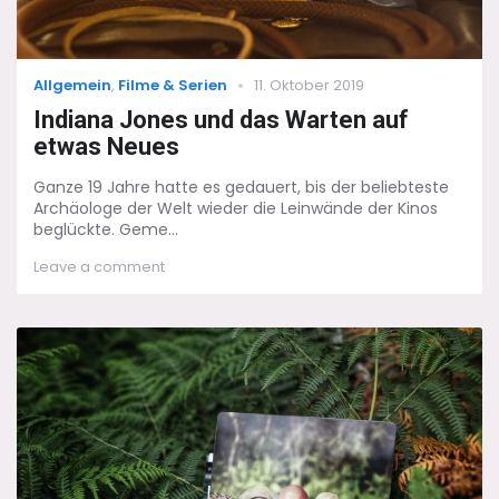
Categories
Posted
Allgemein
,
Filme & Serien
11. Oktober 2019
on
Indiana Jones und das Warten auf
etwas Neues
Ganze 19 Jahre hatte es gedauert, bis der beliebteste
Archäologe der Welt wieder die Leinwände der Kinos
beglückte. Geme...
on
Leave a comment
Indiana
Jones
und
das
Warten
auf
etwas
Neues