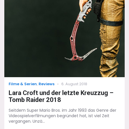
The
Furious
Frenchman
Categories
Posted
Filme & Serien
,
Reviews
6. August 2018
on
Lara Croft und der letzte Kreuzzug –
Tomb Raider 2018
Seitdem Super Mario Bros. im Jahr 1993 das Genre der
Videospielverfilmungen begründet hat, ist viel Zeit
vergangen. Unzä...