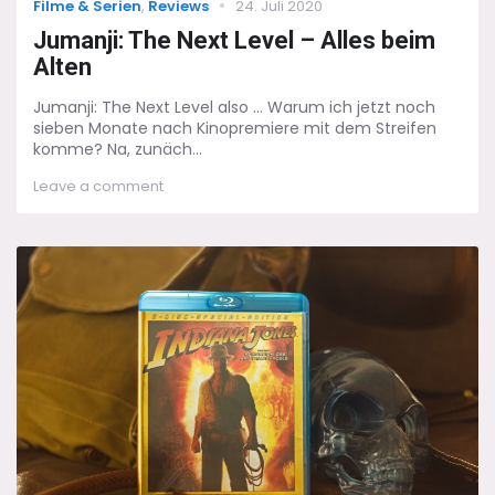
Categories
Posted
Filme & Serien
,
Reviews
24. Juli 2020
on
Jumanji: The Next Level – Alles beim
Alten
Jumanji: The Next Level also ... Warum ich jetzt noch
sieben Monate nach Kinopremiere mit dem Streifen
komme? Na, zunäch...
on
Leave a comment
Jumanji:
The
Next
Level
–
Alles
beim
Alten