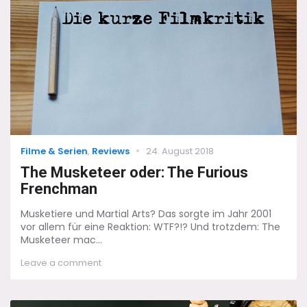
Jones
mit
Penis-
Witzen
Categories
Posted
Filme & Serien
,
Reviews
24. August 2018
on
The Musketeer oder: The Furious
Frenchman
Musketiere und Martial Arts? Das sorgte im Jahr 2001
vor allem für eine Reaktion: WTF?!? Und trotzdem: The
Musketeer mac...
on
Leave a comment
The
Musketeer
oder: