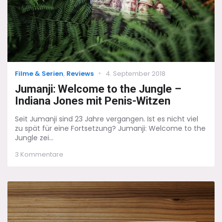
Categories
Posted
Filme & Serien
,
Reviews
4. September 2018
on
Jumanji: Welcome to the Jungle –
Indiana Jones mit Penis-Witzen
Seit Jumanji sind 23 Jahre vergangen. Ist es nicht viel
zu spät für eine Fortsetzung? Jumanji: Welcome to the
Jungle zei...
zu
3 Kommentare
Jumanji:
Welcome
to
the
Jungle
–
Indiana