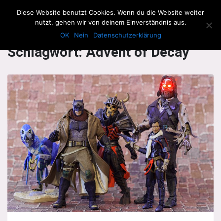
The Howling Men
Diese Website benutzt Cookies. Wenn du die Website weiter
Men
nutzt, gehen wir von deinem Einverständnis aus.
OK
Nein
Datenschutzerklärung
Schlagwort:
Advent of Decay