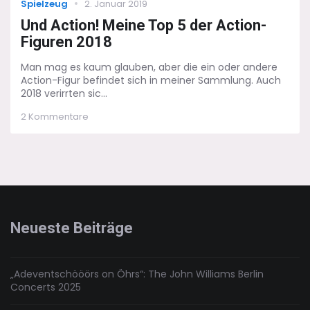
Categories
Posted
Spielzeug
2. Januar 2019
on
Und Action! Meine Top 5 der Action-
Figuren 2018
Man mag es kaum glauben, aber die ein oder andere
Action-Figur befindet sich in meiner Sammlung. Auch
2018 verirrten sic...
zu
2 Kommentare
Und
Action!
Meine
Top
5
der
Action-
Figuren
Neueste Beiträge
2018
„Adeventschööörs on Öhrs“: The John Williams Berlin
Concerts 2025