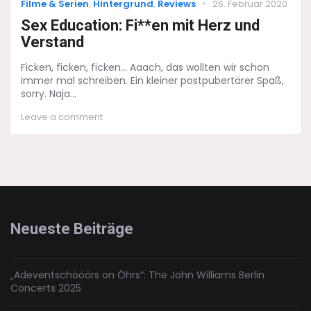
Categories
Posted
Filme & Serien
,
Hintergrund
,
Reviews
26. Februar 2020
on
Sex Education: Fi**en mit Herz und
Verstand
Ficken, ficken, ficken... Aaach, das wollten wir schon
immer mal schreiben. Ein kleiner postpubertärer Spaß,
sorry. Naja...
on
Leave a comment
Sex
Education:
Fi**en
mit
Herz
und
Verstand
Neueste Beiträge
„Adeventschööörs on Öhrs“: The John Williams Berlin
Concerts 2025