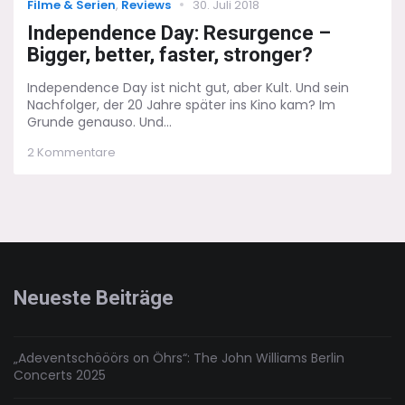
Categories
Posted
Filme & Serien
,
Reviews
30. Juli 2018
on
Independence Day: Resurgence –
Bigger, better, faster, stronger?
Independence Day ist nicht gut, aber Kult. Und sein
Nachfolger, der 20 Jahre später ins Kino kam? Im
Grunde genauso. Und...
zu
2 Kommentare
Independence
Day:
Resurgence
–
Bigger,
better,
faster,
stronger?
Neueste Beiträge
„Adeventschööörs on Öhrs“: The John Williams Berlin
Concerts 2025