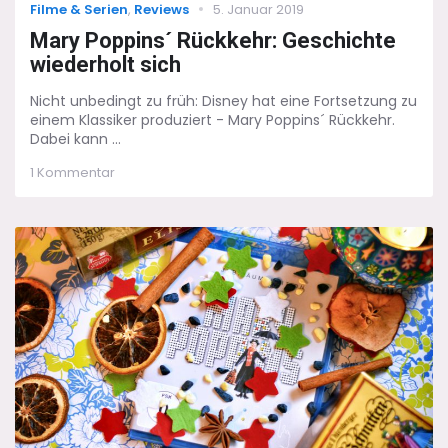
Categories
Posted
Filme & Serien
,
Reviews
5. Januar 2019
on
Mary Poppins´ Rückkehr: Geschichte
wiederholt sich
Nicht unbedingt zu früh: Disney hat eine Fortsetzung zu
einem Klassiker produziert - Mary Poppins´ Rückkehr.
Dabei kann ...
zu
1 Kommentar
Mary
Poppins
´
Rückkehr:
Geschichte
wiederholt
sich