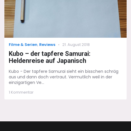
Categories
Posted
Filme & Serien
,
Reviews
21. August 2018
on
Kubo – der tapfere Samurai:
Heldenreise auf Japanisch
Kubo - Der tapfere Samurai sieht ein bisschen schräg
aus und dann doch vertraut. Vermutlich weil in der
einzigartigen Ve...
zu
1 Kommentar
Kubo
–
der
tapfere
Samurai:
Heldenreise
auf