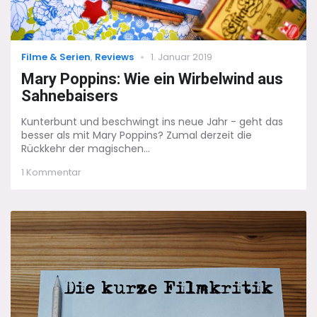
Categories
Posted
Filme & Serien
,
Reviews
1. Januar 2019
on
Mary Poppins: Wie ein Wirbelwind aus
Sahnebaisers
Kunterbunt und beschwingt ins neue Jahr - geht das
besser als mit Mary Poppins? Zumal derzeit die
Rückkehr der magischen...
zu
1 Kommentar
Mary
Poppins:
Wie
ein
Wirbelwind
aus
Sahnebaisers