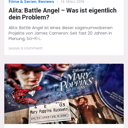
Categories
Posted
Filme & Serien
,
Reviews
14. März 2019
on
Alita: Battle Angel – Was ist eigentlich
dein Problem?
Alita: Battle Angel ist eines dieser sagenumwobenen
Projekte von James Cameron: Seit fast 20 Jahren in
Planung, Sci-Fi i...
on
Leave a comment
Alita:
Battle
Angel
–
Was
ist
eigentlich
dein
Problem?