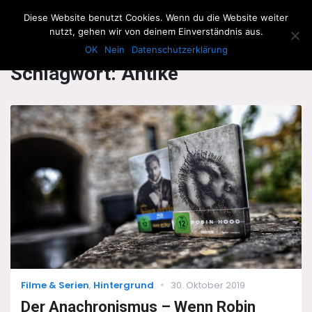
The Howling Men
Diese Website benutzt Cookies. Wenn du die Website weiter
Men
nutzt, gehen wir von deinem Einverständnis aus.
OK
Nein
Datenschutzerklärung
Schlagwort:
Antike
Categories
Posted
Filme & Serien
,
Hintergrund
30. Oktober 2019
on
Der Anachronismus – Wenn Robin