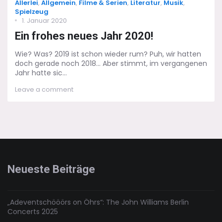
Categories
Allerlei
,
Allgemein
,
Filme & Serien
,
Literatur
,
Musik
,
Spielzeug
Posted
1. Januar 2020
on
Ein frohes neues Jahr 2020!
Wie? Was? 2019 ist schon wieder rum? Puh, wir hatten
doch gerade noch 2018... Aber stimmt, im vergangenen
Jahr hatte sic...
on
Leave a comment
Ein
frohes
neues
Jahr
2020!
Neueste Beiträge
„Adeventschööörs on Öhrs“: The John Williams Berlin
Concerts 2025