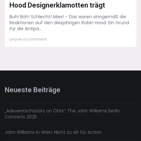
Hood Designerklamotten trägt
Buh! Bäh! Schlecht! Mies! - Das waren sinngemäß die
Reaktionen auf den diesjährigen Robin Hood. Ein Grund
für die Antipa...
on
Leave a comment
Der
Anachronismus
–
Wenn
Robin
Hood
Designerklamotten
trägt
Neueste Beiträge
„Adeventschööörs on Öhrs“: The John Williams Berlin
Concerts 2025
John Williams in Wien: Nicht zu alt für Action