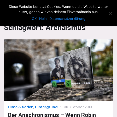
The Howling Men
Diese Website benutzt Cookies. Wenn du die Website weiter
Men
nutzt, gehen wir von deinem Einverständnis aus.
OK
Nein
Datenschutzerklärung
Schlagwort:
Archaismus
Categories
Posted
Filme & Serien
,
Hintergrund
30. Oktober 2019
on
Der Anachronismus – Wenn Robin