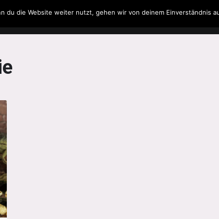
n du die Website weiter nutzt, gehen wir von deinem Einverständnis a
Filme & Serien
Musik
Spielzeug
Literatur
ie