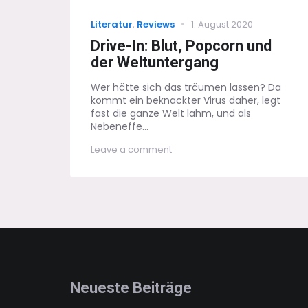
Categories
Posted
Literatur
,
Reviews
1. August 2020
on
Drive-In: Blut, Popcorn und
der Weltuntergang
Wer hätte sich das träumen lassen? Da
kommt ein beknackter Virus daher, legt
fast die ganze Welt lahm, und als
Nebeneffe...
on
Leave a comment
Drive-
In:
Blut,
Popcorn
und
der
Weltuntergang
Neueste Beiträge