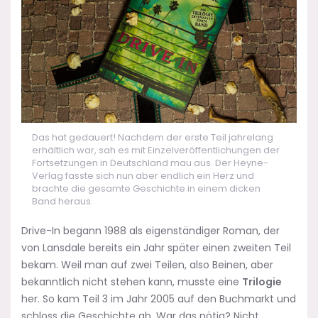
Das hat gedauert! Nachdem der erste Teil jahrelang
erhältlich war, sah es mit Einzelveröffentlichungen der
Fortsetzungen in Deutschland mau aus. Der Heyne-
Verlag fasste sich nun aber endlich ein Herz und
brachte die gesamte Geschichte in einem dicken
Band heraus.
Drive-In begann 1988 als eigenständiger Roman, der
von Lansdale bereits ein Jahr später einen zweiten Teil
bekam. Weil man auf zwei Teilen, also Beinen, aber
bekanntlich nicht stehen kann, musste eine
Trilogie
her. So kam Teil 3 im Jahr 2005 auf den Buchmarkt und
schloss die Geschichte ab. War das nötig? Nicht