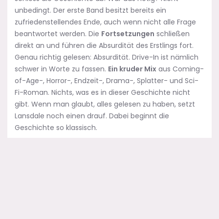
unbedingt. Der erste Band besitzt bereits ein
zufriedenstellendes Ende, auch wenn nicht alle Frage
beantwortet werden. Die
Fortsetzungen
schließen
direkt an und führen die Absurdität des Erstlings fort.
Genau richtig gelesen: Absurdität. Drive-In ist nämlich
schwer in Worte zu fassen.
Ein kruder Mix
aus Coming-
of-Age-, Horror-, Endzeit-, Drama-, Splatter- und Sci-
Fi-Roman. Nichts, was es in dieser Geschichte nicht
gibt. Wenn man glaubt, alles gelesen zu haben, setzt
Lansdale noch einen drauf. Dabei beginnt die
Geschichte so klassisch.
Auto als Kinosessel
Es war eigentlich immer da, aber so recht nahm
man es nicht wahr: aas Autokino.
Nachdem das erste Autokino
1933
in den USA,
genauer in Camden, New Jersey, eröffnet worden
war, setzte sich die Erfolgsgeschichte dieser Form