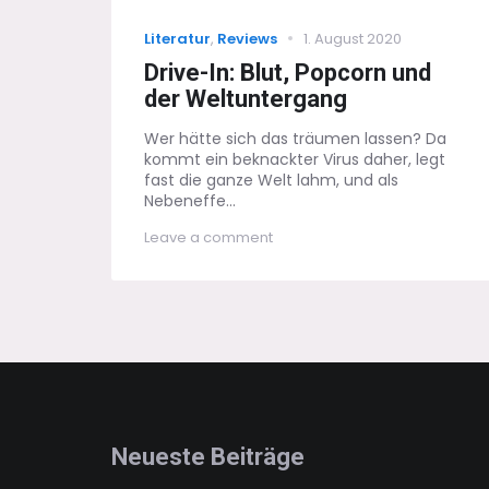
Categories
Posted
Literatur
,
Reviews
1. August 2020
on
Drive-In: Blut, Popcorn und
der Weltuntergang
Wer hätte sich das träumen lassen? Da
kommt ein beknackter Virus daher, legt
fast die ganze Welt lahm, und als
Nebeneffe...
on
Leave a comment
Drive-
In:
Blut,
Popcorn
und
der
Weltuntergang
Neueste Beiträge