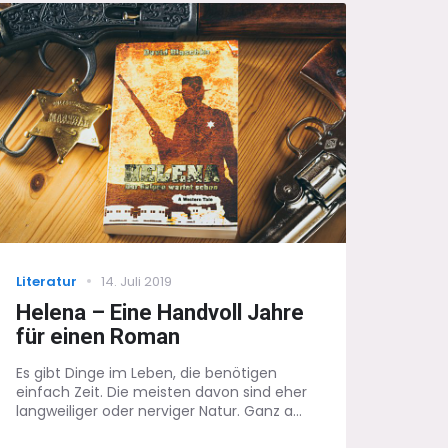
das
Warten
auf
etwas
Neues
Categories
Posted
Literatur
14. Juli 2019
on
Helena – Eine Handvoll Jahre
für einen Roman
Es gibt Dinge im Leben, die benötigen
einfach Zeit. Die meisten davon sind eher
langweiliger oder nerviger Natur. Ganz a...