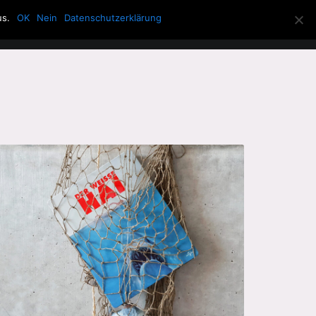
us.
OK
Nein
Datenschutzerklärung
Allerlei
Über die Howling Men
Search