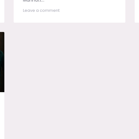
on
Leave a comment
Die
Kong
Crew
–
Affentheater
in
New
York