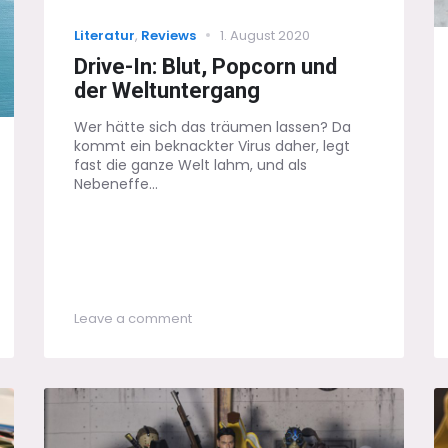
Categories
Posted
Literatur
,
Reviews
1. August 2020
on
Drive-In: Blut, Popcorn und
der Weltuntergang
Wer hätte sich das träumen lassen? Da
kommt ein beknackter Virus daher, legt
fast die ganze Welt lahm, und als
Nebeneffe...
on
Leave a comment
Drive-
In:
Blut,
Popcorn
und
der
Weltuntergang