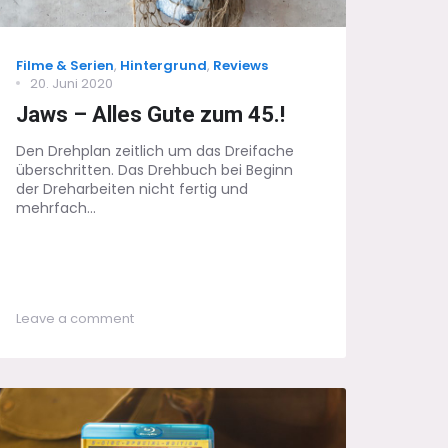
Categories
Filme & Serien
,
Hintergrund
,
Reviews
Posted
20. Juni 2020
on
Jaws – Alles Gute zum 45.!
Den Drehplan zeitlich um das Dreifache
überschritten. Das Drehbuch bei Beginn
der Dreharbeiten nicht fertig und
mehrfach...
on
Leave a comment
Jaws
–
Alles
Gute
zum
45.!