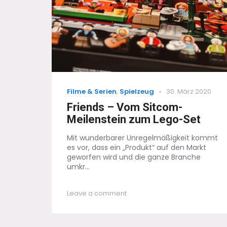
Categories
Posted
Filme & Serien
,
Spielzeug
30. März 2020
on
Friends – Vom Sitcom-
Meilenstein zum Lego-Set
Mit wunderbarer Unregelmäßigkeit kommt
es vor, dass ein „Produkt“ auf den Markt
geworfen wird und die ganze Branche
umkr...
on
Leave a comment
Friends
–
Vom