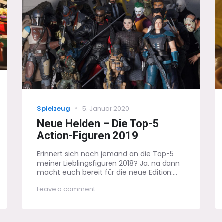
Categories
Posted
Spielzeug
5. Januar 2020
on
Neue Helden – Die Top-5
Action-Figuren 2019
Erinnert sich noch jemand an die Top-5
meiner Lieblingsfiguren 2018? Ja, na dann
macht euch bereit für die neue Edition:...
on
Leave a comment
Neue
Helden
–