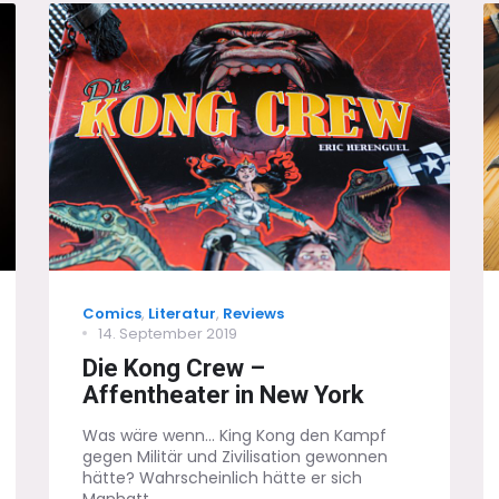
Die
Top-
5
Action-
Figuren
2019
Categories
Comics
,
Literatur
,
Reviews
Posted
14. September 2019
on
Die Kong Crew –
Affentheater in New York
Was wäre wenn... King Kong den Kampf
gegen Militär und Zivilisation gewonnen
hätte? Wahrscheinlich hätte er sich
Manhatt...