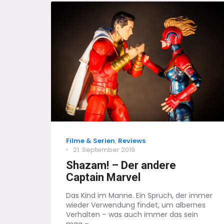
Sitcom-
Meilenstein
zum
Lego-
Set
Categories
Filme & Serien
,
Reviews
Posted
21. September 2019
on
Shazam! – Der andere
Captain Marvel
Das Kind im Manne. Ein Spruch, der immer
wieder Verwendung findet, um albernes
Verhalten – was auch immer das sein
mag –...