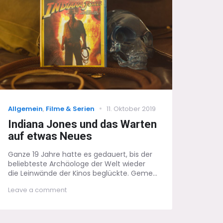
Categories
Posted
Allgemein
,
Filme & Serien
11. Oktober 2019
on
Indiana Jones und das Warten
auf etwas Neues
Ganze 19 Jahre hatte es gedauert, bis der
beliebteste Archäologe der Welt wieder
die Leinwände der Kinos beglückte. Geme...
on
Leave a comment
Indiana
Jones
und