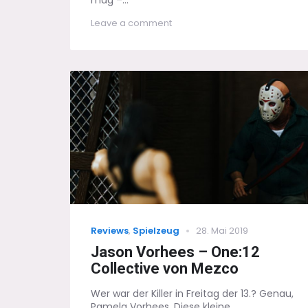
on
Leave a comment
Shazam!
–
Der
andere
Captain
Marvel
Categories
Posted
Reviews
,
Spielzeug
28. Mai 2019
on
Jason Vorhees – One:12
Collective von Mezco
Wer war der Killer in Freitag der 13.? Genau,
Pamela Vorhees. Diese kleine