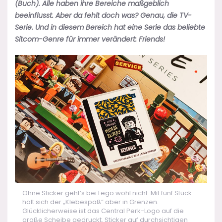
(Buch). Alle haben ihre Bereiche maßgeblich
beeinflusst. Aber da fehlt doch was? Genau, die TV-
Serie. Und in diesem Bereich hat eine Serie das beliebte
Sitcom-Genre für immer verändert: Friends!
Ohne Sticker geht’s bei Lego wohl nicht. Mit fünf Stück
hält sich der „Klebespaß“ aber in Grenzen.
Glücklicherweise ist das Central Perk-Logo auf die
große Scheibe gedruckt. Sticker auf durchsichtigen