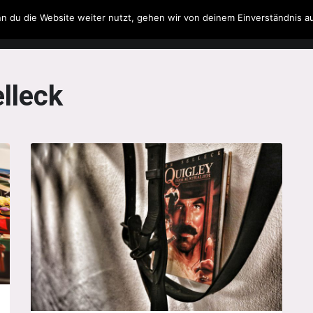
n du die Website weiter nutzt, gehen wir von deinem Einverständnis a
Filme & Serien
Musik
Spielzeug
Literatur
lleck