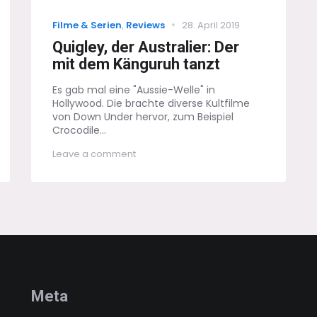
Categories
Posted
Filme & Serien
,
Reviews
28. April 2019
on
Quigley, der Australier: Der
mit dem Känguruh tanzt
Es gab mal eine "Aussie-Welle" in
Hollywood. Die brachte diverse Kultfilme
von Down Under hervor, zum Beispiel
Crocodile...
on
Leave a comment
Quigley,
der
Australier:
Der
mit
dem
Känguruh
tanzt
Meta