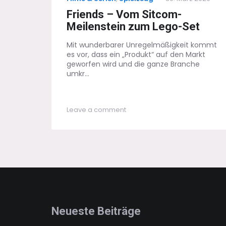
on
Friends – Vom Sitcom-
Meilenstein zum Lego-Set
Mit wunderbarer Unregelmäßigkeit kommt
es vor, dass ein „Produkt“ auf den Markt
geworfen wird und die ganze Branche
umkr...
on
Leave a comment
Friends
–
Vom
Sitcom-
Meilenstein
zum
Lego-
Set
Neueste Beiträge