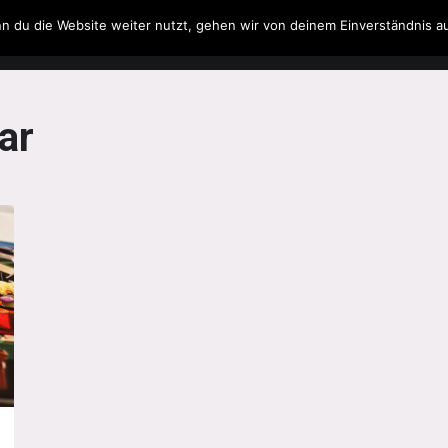
n du die Website weiter nutzt, gehen wir von deinem Einverständnis a
Filme & Serien
Musik
Spielzeug
Literatur
ar