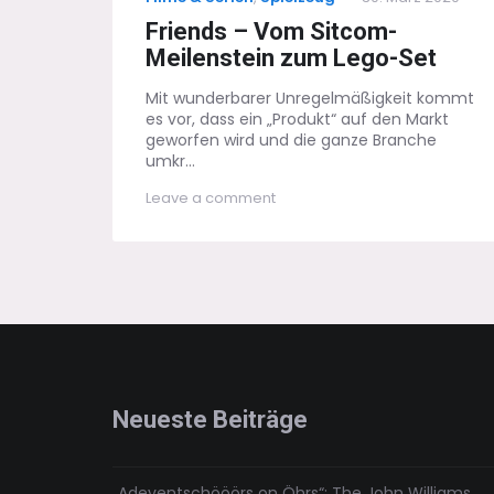
on
Friends – Vom Sitcom-
Meilenstein zum Lego-Set
Mit wunderbarer Unregelmäßigkeit kommt
es vor, dass ein „Produkt“ auf den Markt
geworfen wird und die ganze Branche
umkr...
on
Leave a comment
Friends
–
Vom
Sitcom-
Meilenstein
zum
Lego-
Set
Neueste Beiträge
„Adeventschööörs on Öhrs“: The John Williams