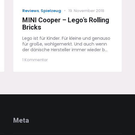
Categories
Posted
Reviews
,
Spielzeug
19. November 2018
on
MINI Cooper – Lego’s Rolling
Bricks
Lego ist für Kinder. Für kleine und genauso
für große, wohlgemerkt. Und auch wenn
der dänische Hersteller immer wieder b...
zu
1 Kommentar
MINI
Cooper
–
Lego’s
Rolling
Bricks
Meta