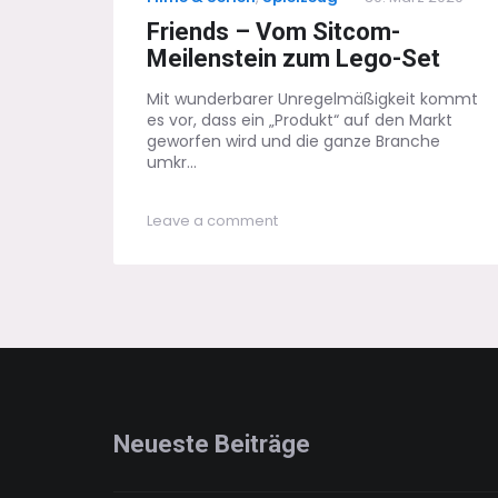
on
Friends – Vom Sitcom-
Meilenstein zum Lego-Set
Mit wunderbarer Unregelmäßigkeit kommt
es vor, dass ein „Produkt“ auf den Markt
geworfen wird und die ganze Branche
umkr...
on
Leave a comment
Friends
–
Vom
Sitcom-
Meilenstein
zum
Lego-
Set
Neueste Beiträge