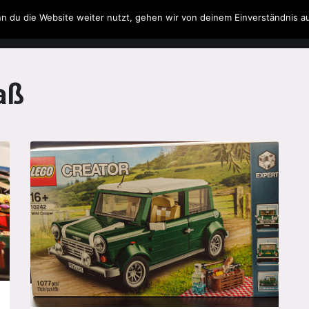
n du die Website weiter nutzt, gehen wir von deinem Einverständnis a
Filme & Serien
Musik
Spielzeug
Literatur
aß