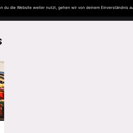
n du die Website weiter nutzt, gehen wir von deinem Einverständnis a
Filme & Serien
Musik
Spielzeug
Literatur
s