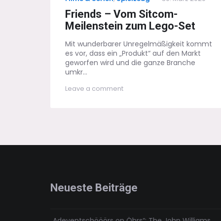
on
Friends – Vom Sitcom-
Meilenstein zum Lego-Set
Mit wunderbarer Unregelmäßigkeit kommt
es vor, dass ein „Produkt“ auf den Markt
geworfen wird und die ganze Branche
umkr...
on
Leave a comment
Friends
–
Vom
Sitcom-
Meilenstein
zum
Lego-
Set
Neueste Beiträge
„Adeventschööörs on Öhrs“: The John Williams