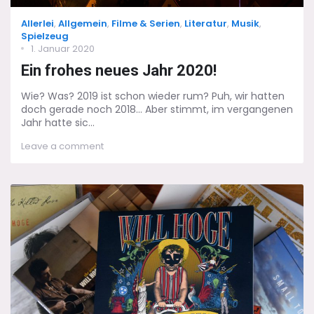
Categories
Allerlei
,
Allgemein
,
Filme & Serien
,
Literatur
,
Musik
,
Spielzeug
Posted
1. Januar 2020
on
Ein frohes neues Jahr 2020!
Wie? Was? 2019 ist schon wieder rum? Puh, wir hatten
doch gerade noch 2018... Aber stimmt, im vergangenen
Jahr hatte sic...
on
Leave a comment
Ein
frohes
neues
Jahr
2020!