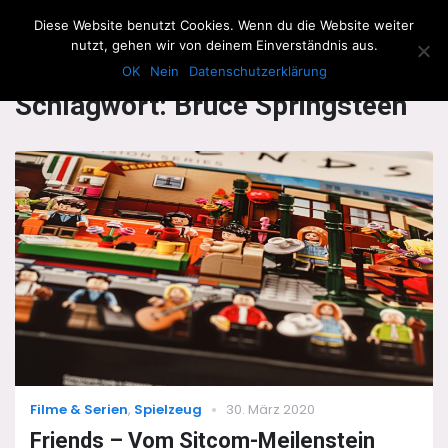
The Howling Men
Diese Website benutzt Cookies. Wenn du die Website weiter
Men
nutzt, gehen wir von deinem Einverständnis aus.
OK
Nein
Datenschutzerklärung
Schlagwort:
Bruce Springsteen
Categories
Posted
Filme & Serien
,
Spielzeug
30. März 2020
on
Friends – Vom Sitcom-Meilenstein