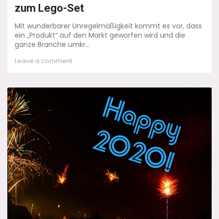
zum Lego-Set
Mit wunderbarer Unregelmäßigkeit kommt es vor, dass
ein „Produkt“ auf den Markt geworfen wird und die
ganze Branche umkr...
on
Leave a comment
Friends
–
Vom
Sitcom-
Meilenstein
zum
Lego-
Set