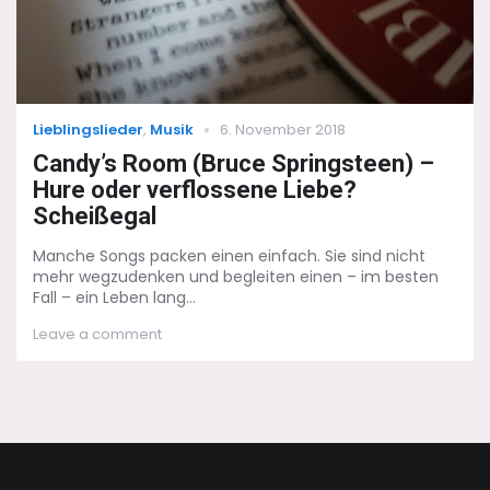
Zorns
Categories
Posted
Lieblingslieder
,
Musik
6. November 2018
on
Candy’s Room (Bruce Springsteen) –
Hure oder verflossene Liebe?
Scheißegal
Manche Songs packen einen einfach. Sie sind nicht
mehr wegzudenken und begleiten einen – im besten
Fall – ein Leben lang...
on
Leave a comment
Candy’s
Room
(Bruce
Springsteen)
–
Hure
oder