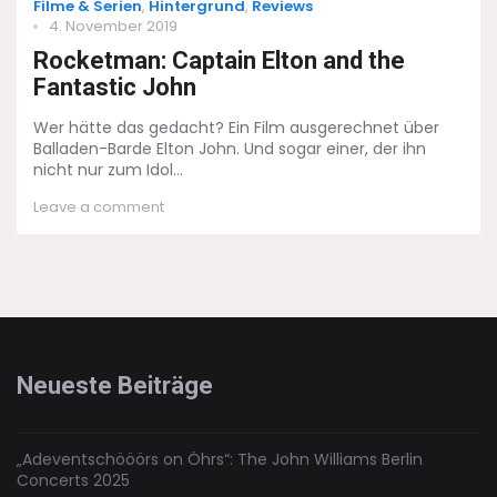
Categories
Filme & Serien
,
Hintergrund
,
Reviews
Posted
4. November 2019
on
Rocketman: Captain Elton and the
Fantastic John
Wer hätte das gedacht? Ein Film ausgerechnet über
Balladen-Barde Elton John. Und sogar einer, der ihn
nicht nur zum Idol...
on
Leave a comment
Rocketman:
Captain
Elton
and
the
Fantastic
John
Neueste Beiträge
„Adeventschööörs on Öhrs“: The John Williams Berlin
Concerts 2025