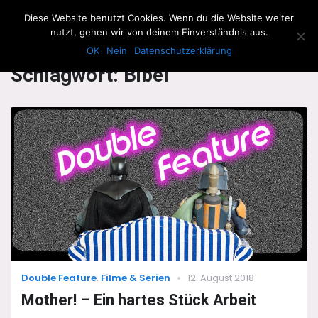
The Howling Men
Diese Website benutzt Cookies. Wenn du die Website weiter
Men
nutzt, gehen wir von deinem Einverständnis aus.
OK
Nein
Datenschutzerklärung
Schlagwort:
Bibel
Categories
Posted
Double Feature
,
Filme & Serien
12. August 2018
on
Mother! – Ein hartes Stück Arbeit