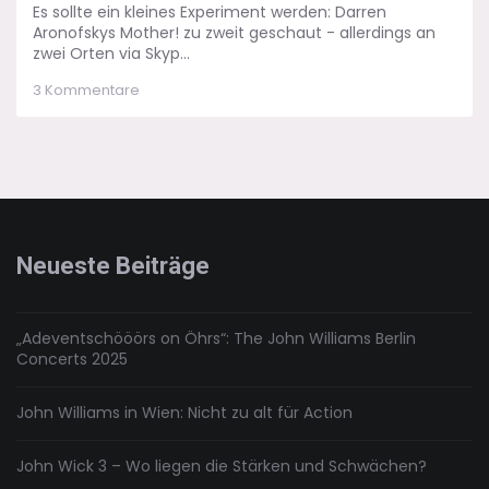
Es sollte ein kleines Experiment werden: Darren
Aronofskys Mother! zu zweit geschaut - allerdings an
zwei Orten via Skyp...
zu
3 Kommentare
Mother!
–
Ein
hartes
Stück
Arbeit
Neueste Beiträge
„Adeventschööörs on Öhrs“: The John Williams Berlin
Concerts 2025
John Williams in Wien: Nicht zu alt für Action
John Wick 3 – Wo liegen die Stärken und Schwächen?