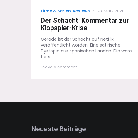
Categories
Posted
Filme & Serien
,
Reviews
23. März 2020
on
Der Schacht: Kommentar zur
Klopapier-Krise
Gerade ist der Schacht auf Netflix
veröffentlicht worden. Eine satirische
Dystopie aus spanischen Landen. Die wäre
für s...
on
Leave a comment
Der
Schacht:
Kommentar
zur
Klopapier-
Krise
Neueste Beiträge