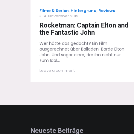
Categories
Filme & Serien
,
Hintergrund
,
Reviews
Posted
4. November 2019
on
Rocketman: Captain Elton and
the Fantastic John
Wer hätte das gedacht? Ein Film
ausgerechnet über Balladen-Barde Elton
John. Und sogar einer, der ihn nicht nur
zum Idol...
on
Leave a comment
Rocketman:
Captain
Elton
and
the
Fantastic
John
Neueste Beiträge