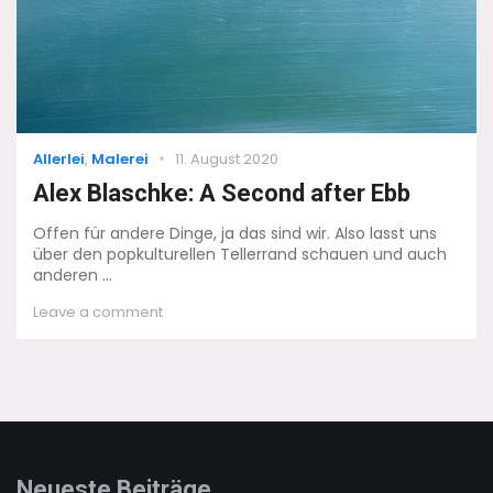
Categories
Posted
Allerlei
,
Malerei
11. August 2020
on
Alex Blaschke: A Second after Ebb
Offen für andere Dinge, ja das sind wir. Also lasst uns
über den popkulturellen Tellerrand schauen und auch
anderen ...
on
Leave a comment
Alex
Blaschke:
A
Second
after
Ebb
Neueste Beiträge