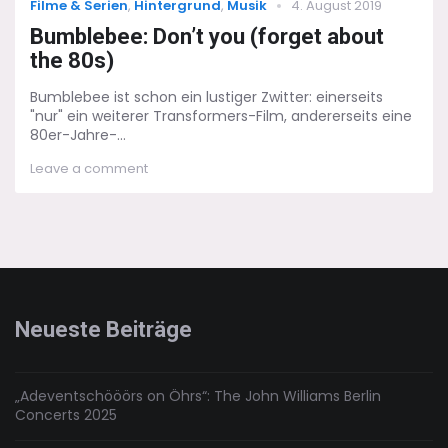
Categories
Posted
Filme & Serien
,
Hintergrund
,
Musik
4. August 2019
on
Bumblebee: Don’t you (forget about
the 80s)
Bumblebee ist schon ein lustiger Zwitter: einerseits
"nur" ein weiterer Transformers-Film, andererseits eine
80er-Jahre-...
on
Leave a comment
Bumblebee:
Don’t
you
(forget
about
the
80s)
Neueste Beiträge
„Adeventschööörs on Öhrs“: The John Williams Berlin
Concerts 2025