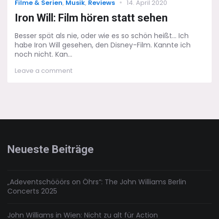
Categories
Posted
Filme & Serien
,
Musik
,
Reviews
14. April 2020
on
Iron Will: Film hören statt sehen
Besser spät als nie, oder wie es so schön heißt… Ich
habe Iron Will gesehen, den Disney-Film. Kannte ich
noch nicht. Kan...
on
Leave a comment
Iron
Will:
Film
hören
statt
sehen
Neueste Beiträge
„Adeventschööörs on Öhrs“: The John Williams Berlin
Concerts 2025
John Williams in Wien: Nicht zu alt für Action