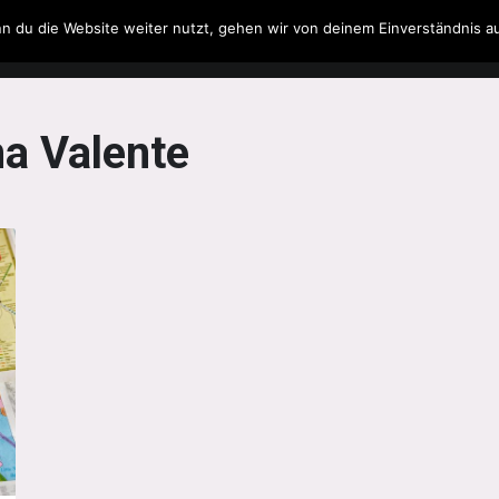
n du die Website weiter nutzt, gehen wir von deinem Einverständnis a
Filme & Serien
Musik
Spielzeug
Literatur
na Valente