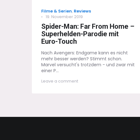
Categories
Filme & Serien
,
Reviews
Posted
19. November 2019
on
Spider-Man: Far From Home –
Superhelden-Parodie mit
Euro-Touch
Nach Avengers: Endgame kann es nicht
mehr besser werden? Stimmt schon.
Marvel versucht's trotzdem - und zwar mit
einer P...
on
Leave a comment
Spider-
Man:
Far
From
Home
–
Superhelden-
Parodie
mit
Euro-