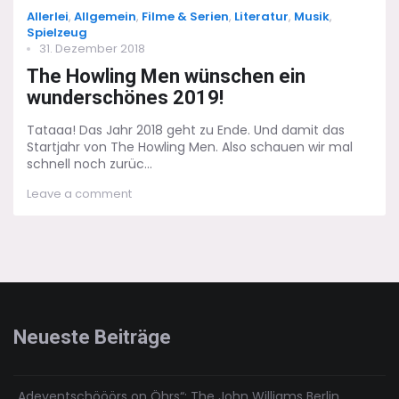
Categories
Allerlei
,
Allgemein
,
Filme & Serien
,
Literatur
,
Musik
,
Spielzeug
Posted
31. Dezember 2018
on
The Howling Men wünschen ein
wunderschönes 2019!
Tataaa! Das Jahr 2018 geht zu Ende. Und damit das
Startjahr von The Howling Men. Also schauen wir mal
schnell noch zurüc...
on
Leave a comment
The
Howling
Men
wünschen
ein
wunderschönes
2019!
Neueste Beiträge
„Adeventschööörs on Öhrs“: The John Williams Berlin