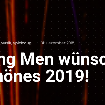
Posted
,
Musik
,
Spielzeug
31. Dezember 2018
on
ng Men wünsc
önes 2019!