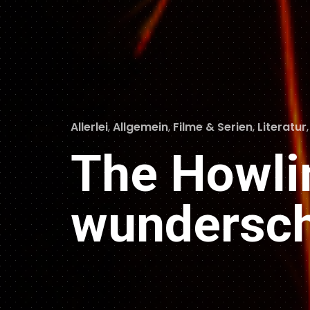
Categories
Allerlei
,
Allgemein
,
Filme & Serien
,
Literatur
The Howli
wundersch