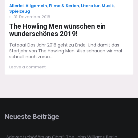
Categories
Allerlei
,
Allgemein
,
Filme & Serien
,
Literatur
,
Musik
,
Spielzeug
Posted
31. Dezember 2018
on
The Howling Men wünschen ein
wunderschönes 2019!
Tataaa! Das Jahr 2018 geht zu Ende. Und damit das
Startjahr von The Howling Men. Also schauen wir mal
schnell noch zurüc...
on
Leave a comment
The
Howling
Men
wünschen
ein
wunderschönes
2019!
Neueste Beiträge
„Adeventschööörs on Öhrs“: The John Williams Berlin