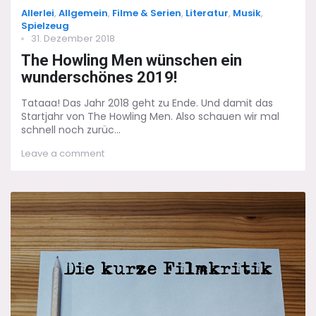
Categories
Allerlei
,
Allgemein
,
Filme & Serien
,
Literatur
,
Musik
,
Spielzeug
Posted
31. Dezember 2018
on
The Howling Men wünschen ein
wunderschönes 2019!
Tataaa! Das Jahr 2018 geht zu Ende. Und damit das
Startjahr von The Howling Men. Also schauen wir mal
schnell noch zurüc...
on
Leave a comment
The
Howling
Men
wünschen
ein
wunderschönes
2019!