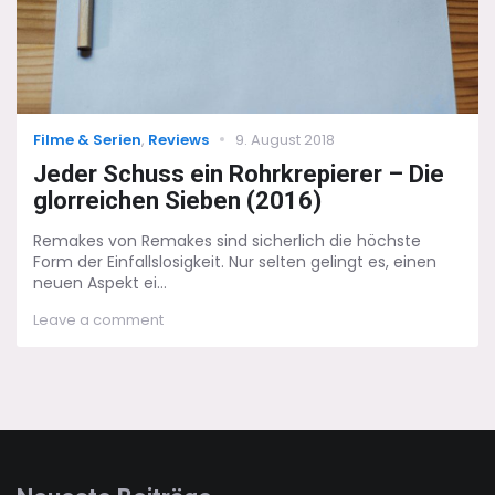
Categories
Posted
Filme & Serien
,
Reviews
9. August 2018
on
Jeder Schuss ein Rohrkrepierer – Die
glorreichen Sieben (2016)
Remakes von Remakes sind sicherlich die höchste
Form der Einfallslosigkeit. Nur selten gelingt es, einen
neuen Aspekt ei...
on
Leave a comment
Jeder
Schuss
ein
Rohrkrepierer
–
Die
glorreichen
Sieben