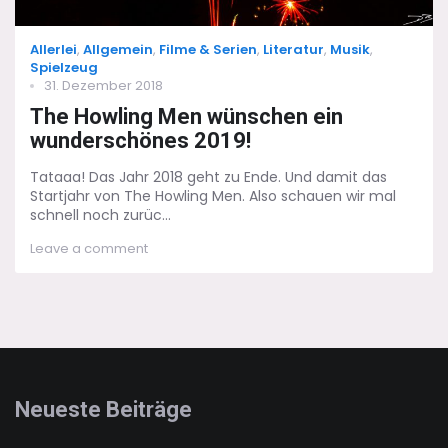
Categories
Allerlei
,
Allgemein
,
Filme & Serien
,
Literatur
,
Musik
,
Spielzeug
Posted
31. Dezember 2018
on
The Howling Men wünschen ein
wunderschönes 2019!
Tataaa! Das Jahr 2018 geht zu Ende. Und damit das
Startjahr von The Howling Men. Also schauen wir mal
schnell noch zurüc...
on
Leave a comment
The
Howling
Men
wünschen
ein
wunderschönes
2019!
Neueste Beiträge