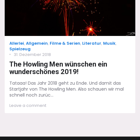
Categories
Allerlei
,
Allgemein
,
Filme & Serien
,
Literatur
,
Musik
,
Spielzeug
Posted
31. Dezember 2018
on
The Howling Men wünschen ein
wunderschönes 2019!
Tataaa! Das Jahr 2018 geht zu Ende. Und damit das
Startjahr von The Howling Men. Also schauen wir mal
schnell noch zurüc...
on
Leave a comment
The
Howling
Men
wünschen
ein
wunderschönes