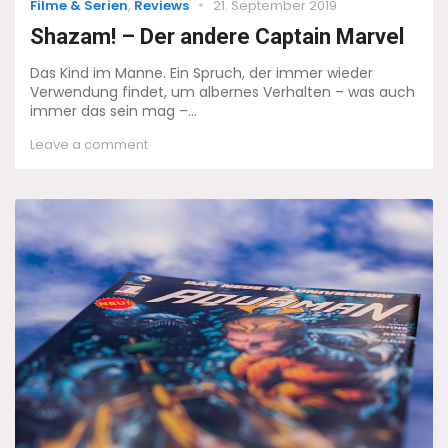
Categories
Posted
Filme & Serien
,
Reviews
21. September 2019
on
Shazam! – Der andere Captain Marvel
Das Kind im Manne. Ein Spruch, der immer wieder
Verwendung findet, um albernes Verhalten – was auch
immer das sein mag –...
on
Leave a comment
Shazam!
–
Der
andere
Captain
Marvel