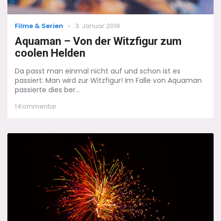
Categories
Posted
Filme & Serien
3. Januar 2019
on
Aquaman – Von der Witzfigur zum
coolen Helden
Da passt man einmal nicht auf und schon ist es
passiert: Man wird zur Witzfigur! Im Falle von Aquaman
passierte dies ber...
zu
1 Kommentar
Aquaman
–
Von
der
Witzfigur
zum
coolen
Helden