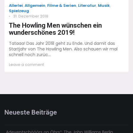
Categories
Allerlei
,
Allgemein
,
Filme & Serien
,
Literatur
,
Musik
,
Spielzeug
Posted
31. Dezember 2018
on
The Howling Men wünschen ein
wunderschönes 2019!
Tataaa! Das Jahr 2018 geht zu Ende. Und damit das
Startjahr von The Howling Men. Also schauen wir mal
schnell noch zurüc...
on
Leave a comment
The
Howling
Men
wünschen
ein
wunderschönes
2019!
Neueste Beiträge
„Adeventschööörs on Öhrs“: The John Williams Berlin