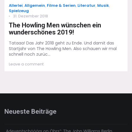
Categories
Allerlei
,
Allgemein
,
Filme & Serien
,
Literatur
,
Musik
,
Spielzeug
Posted
31. Dezember 2018
on
The Howling Men wünschen ein
wunderschönes 2019!
Tataaa! Das Jahr 2018 geht zu Ende. Und damit das
Startjahr von The Howling Men. Also schauen wir mal
schnell noch zurüc...
on
Leave a comment
The
Howling
Men
wünschen
ein
wunderschönes
2019!
Neueste Beiträge
„Adeventschööörs on Öhrs“: The John Williams Berlin