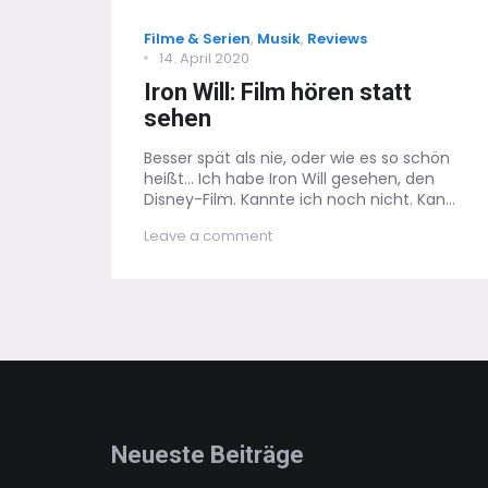
Categories
Filme & Serien
,
Musik
,
Reviews
Posted
14. April 2020
on
Iron Will: Film hören statt
sehen
Besser spät als nie, oder wie es so schön
heißt… Ich habe Iron Will gesehen, den
Disney-Film. Kannte ich noch nicht. Kan...
on
Leave a comment
Iron
Will:
Film
hören
statt
sehen
Neueste Beiträge