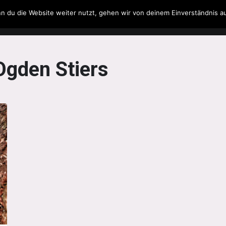
n du die Website weiter nutzt, gehen wir von deinem Einverständnis a
Filme & Serien
Musik
Spielzeug
Literatur
Ogden Stiers