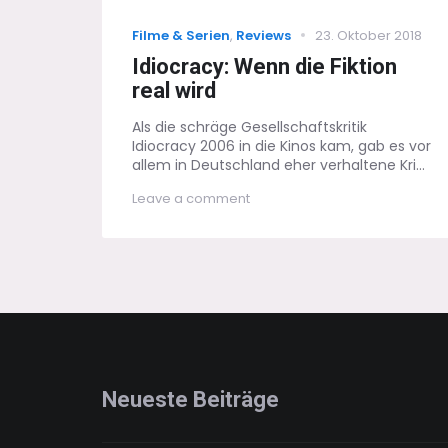
Categories
Posted
Filme & Serien
,
Reviews
23. Oktober 2018
on
Idiocracy: Wenn die Fiktion
real wird
Als die schräge Gesellschaftskritik
Idiocracy 2006 in die Kinos kam, gab es vor
allem in Deutschland eher verhaltene Kri...
on
Leave a comment
Idiocracy:
Wenn
die
Fiktion
real
wird
Neueste Beiträge