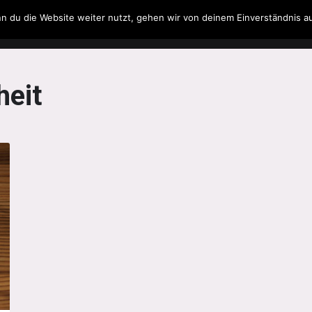
n du die Website weiter nutzt, gehen wir von deinem Einverständnis a
Filme & Serien
Musik
Spielzeug
Literatur
eit