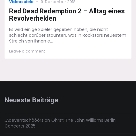
Categories
Posted
Videospiele
9. Dezember 2018
on
Red Dead Redemption 2 – Alltag eines
Revolverhelden
Es wird einige Spieler gegeben haben, die nicht
schlecht darüber staunten, was in Rockstars neuestem
Streich von ihnen e...
on
Leave a comment
Red
Dead
Redemption
2
–
Alltag
eines
Revolverhelden
Neueste Beiträge
„Adeventschööörs on Öhrs“: The John Williams Berlin
Concerts 2025