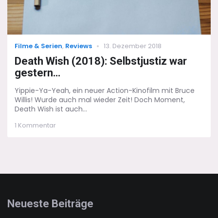
Categories
Posted
Filme & Serien
,
Reviews
13. Dezember 2018
on
Death Wish (2018): Selbstjustiz war
gestern…
Yippie-Ya-Yeah, ein neuer Action-Kinofilm mit Bruce
Willis! Wurde auch mal wieder Zeit! Doch Moment,
Death Wish ist auch...
zu
1 Kommentar
Death
Wish
(2018):
Selbstjustiz
war
gestern…
Neueste Beiträge