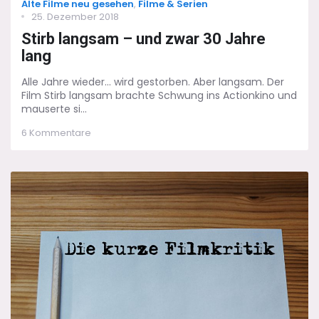
Categories
Alte Filme neu gesehen
,
Filme & Serien
Posted
25. Dezember 2018
on
Stirb langsam – und zwar 30 Jahre
lang
Alle Jahre wieder... wird gestorben. Aber langsam. Der
Film Stirb langsam brachte Schwung ins Actionkino und
mauserte si...
zu
6 Kommentare
Stirb
langsam
–
und
zwar
30
Jahre
lang