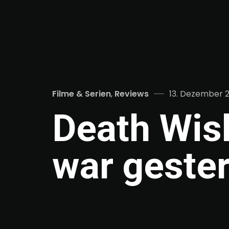
Categories
Posted
Filme & Serien
,
Reviews
13. Dezember 
on
Death Wish
war geste