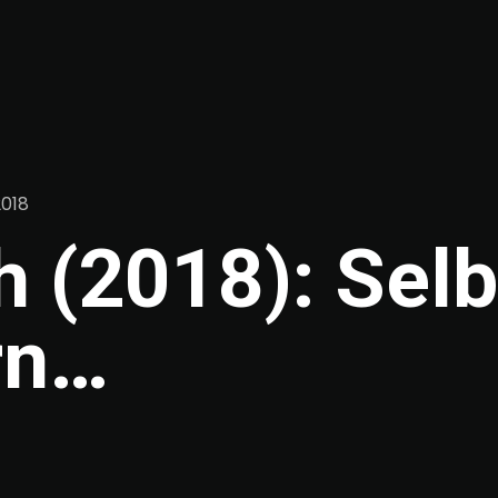
2018
 (2018): Selb
rn…