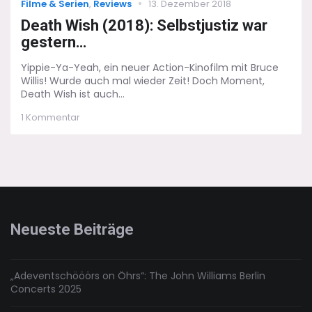
Categories
Posted
Filme & Serien
,
Reviews
13. Dezember 2018
on
Death Wish (2018): Selbstjustiz war
gestern…
Yippie-Ya-Yeah, ein neuer Action-Kinofilm mit Bruce
Willis! Wurde auch mal wieder Zeit! Doch Moment,
Death Wish ist auch...
zu
1 Kommentar
Death
Wish
(2018):
Selbstjustiz
war
gestern…
Neueste Beiträge
„Adeventschööörs on Öhrs“: The John Williams Berlin
Concerts 2025