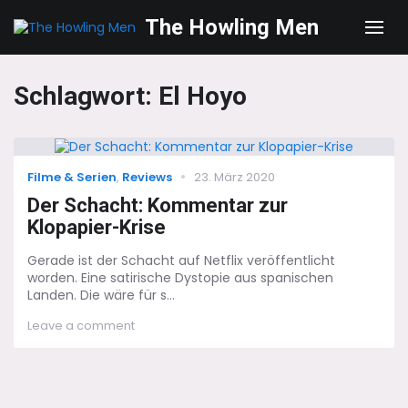
The Howling Men
Men
Schlagwort:
El Hoyo
Categories
Posted
Filme & Serien
,
Reviews
23. März 2020
on
Der Schacht: Kommentar zur
Klopapier-Krise
Gerade ist der Schacht auf Netflix veröffentlicht
worden. Eine satirische Dystopie aus spanischen
Landen. Die wäre für s...
on
Leave a comment
Der
Schacht:
Kommentar
zur
Klopapier-