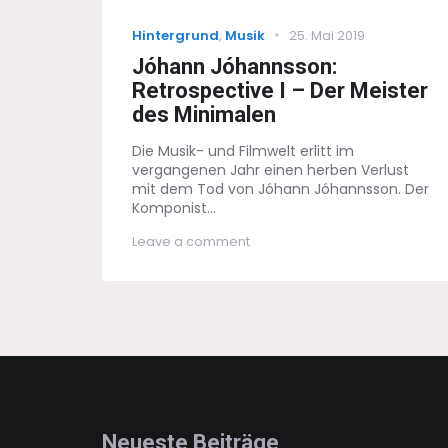
Categories
Posted
Hintergrund
,
Musik
25. Mai 2019
on
Jóhann Jóhannsson:
Retrospective I – Der Meister
des Minimalen
Die Musik- und Filmwelt erlitt im
vergangenen Jahr einen herben Verlust
mit dem Tod von Jóhann Jóhannsson. Der
Komponist...
on
Leave a comment
Jóhann
Jóhannsson:
Retrospective
I
–
Der
Meister
des
Minimalen
Neueste Beiträge