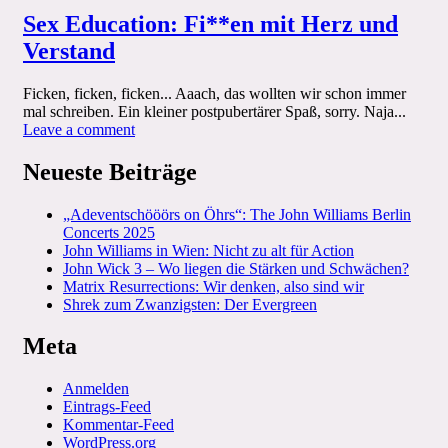
Sex Education: Fi**en mit Herz und
Verstand
Ficken, ficken, ficken... Aaach, das wollten wir schon immer
mal schreiben. Ein kleiner postpubertärer Spaß, sorry. Naja...
on
Leave a comment
Sex
Education:
Neueste Beiträge
Fi**en
mit
„Adeventschööörs on Öhrs“: The John Williams Berlin
Herz
Concerts 2025
und
John Williams in Wien: Nicht zu alt für Action
Verstand
John Wick 3 – Wo liegen die Stärken und Schwächen?
Matrix Resurrections: Wir denken, also sind wir
Shrek zum Zwanzigsten: Der Evergreen
Meta
Anmelden
Eintrags-Feed
Kommentar-Feed
WordPress.org