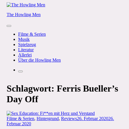
Skip
to
The Howling Men
content
Menu
Filme & Serien
Musik
Spielzeug
Literatur
Allerlei
Über die Howling Men
Search
Schlagwort:
Ferris Bueller’s
Day Off
Categories
Posted
Filme & Serien
,
Hintergrund
,
Reviews
26. Februar 2020
26.
on
Februar 2020