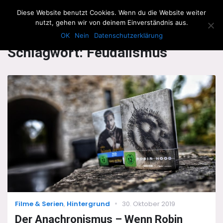
The Howling Men
Diese Website benutzt Cookies. Wenn du die Website weiter
Men
nutzt, gehen wir von deinem Einverständnis aus.
OK
Nein
Datenschutzerklärung
Schlagwort:
Feudalismus
Categories
Posted
Filme & Serien
,
Hintergrund
30. Oktober 2019
on
Der Anachronismus – Wenn Robin