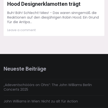
Hood Designerklamotten trägt
Buh! Bäh! Schlecht! Mies! - Das waren sinngemäß die
Reaktionen auf den diesjährigen Robin Hood. Ein Grund
für die Antipa...
on
Leave a comment
Der
Anachronismus
–
Wenn
Robin
Hood
Designerklamotten
trägt
Neueste Beiträge
„Adeventschööörs on Öhrs“: The John Williams Berlin
Concerts 2025
John Williams in Wien: Nicht zu alt für Action