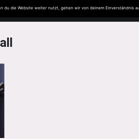
n du die Website weiter nutzt, gehen wir von deinem Einverständnis a
Filme & Serien
Musik
Spielzeug
Literatur
all