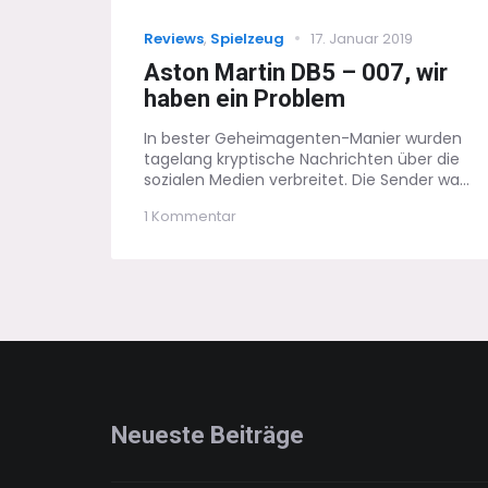
Categories
Posted
Reviews
,
Spielzeug
17. Januar 2019
on
Aston Martin DB5 – 007, wir
haben ein Problem
In bester Geheimagenten-Manier wurden
tagelang kryptische Nachrichten über die
sozialen Medien verbreitet. Die Sender wa...
zu
1 Kommentar
Aston
Martin
DB5
–
007,
wir
haben
ein
Problem
Neueste Beiträge