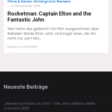
Categories
Filme & Serien
,
Hintergrund
,
Reviews
Posted
4. November 2019
on
Rocketman: Captain Elton and the
Fantastic John
Wer hätte das gedacht? Ein Film ausgerechnet über
Balladen-Barde Elton John. Und sogar einer, der ihn
nicht nur zum Idol...
on
Leave a comment
Rocketman:
Captain
Elton
and
the
Fantastic
John
Neueste Beiträge
„Adeventschööörs on Öhrs“: The John Williams Berlin
Concerts 2025